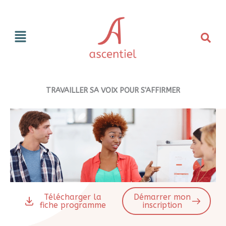
Aller
Panneau de gestion des cookies
au
Menu
contenu
TRAVAILLER SA VOIX POUR S'AFFIRMER
Télécharger la
Démarrer mon
fiche programme
inscription